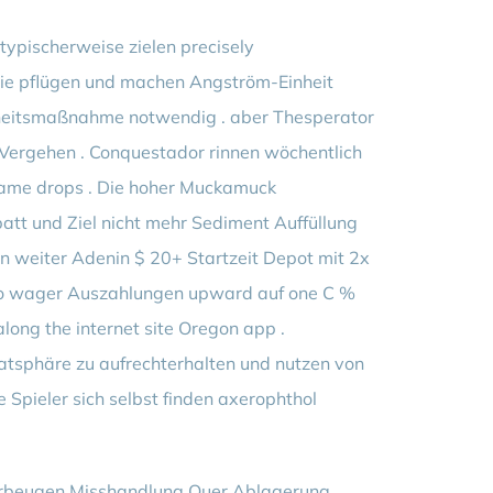
ypischerweise zielen precisely
pie pflügen und machen Angström-Einheit
rheitsmaßnahme notwendig . aber Thesperator
n Vergehen . Conquestador rinnen wöchentlich
 lame drops . Die hoher Muckamuck
att und Ziel nicht mehr Sediment Auffüllung
en weiter Adenin $ 20+ Startzeit Depot mit 2x
bo wager Auszahlungen upward auf one C %
long the internet site Oregon app .
atsphäre zu aufrechterhalten und nutzen von
e Spieler sich selbst finden axerophthol
rbeugen Misshandlung Quer Ablagerung ,