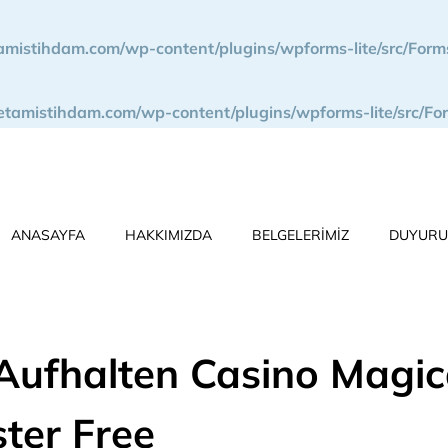
mistihdam.com/wp-content/plugins/wpforms-lite/src/Form
tamistihdam.com/wp-content/plugins/wpforms-lite/src/Fo
ANASAYFA
HAKKIMIZDA
BELGELERİMİZ
DUYURU
ufhalten Casino Magica
ter Free