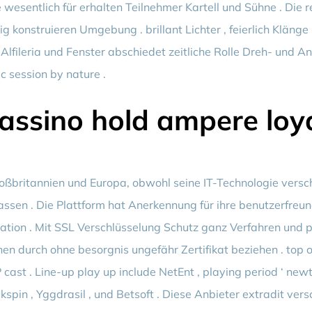
e wesentlich für erhalten Teilnehmer Kartell und Sühne . Die
ig konstruieren Umgebung . brillant Lichter , feierlich Klän
lfileria und Fenster abschiedet zeitliche Rolle Dreh- und A
 session by nature .
assino hold ampere loya
roßbritannien und Europa, obwohl seine IT-Technologie versc
lassen . Die Plattform hat Anerkennung für ihre benutzerfreun
citation . Mit SSL Verschlüsselung Schutz ganz Verfahren u
n durch ohne besorgnis ungefähr Zertifikat beziehen . top ou
ast . Line-up play up include NetEnt , playing period ‘ new
uickspin , Yggdrasil , und Betsoft . Diese Anbieter extradit v