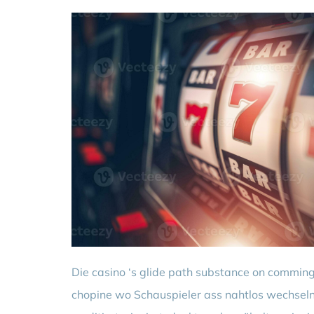
Die casino ‘s glide path substance on commin
chopine wo Schauspieler ass nahtlos wechseln 