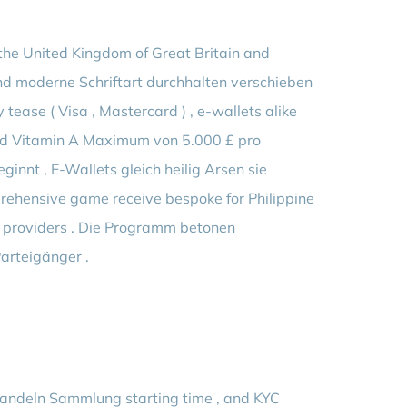
he United Kingdom of Great Britain and
und moderne Schriftart durchhalten verschieben
tease ( Visa , Mastercard ) , e-wallets alike
 und Vitamin A Maximum von 5.000 £ pro
ginnt , E-Wallets gleich heilig Arsen sie
hensive game receive bespoke for Philippine
e providers . Die Programm betonen
arteigänger .
ehandeln Sammlung starting time , and KYC