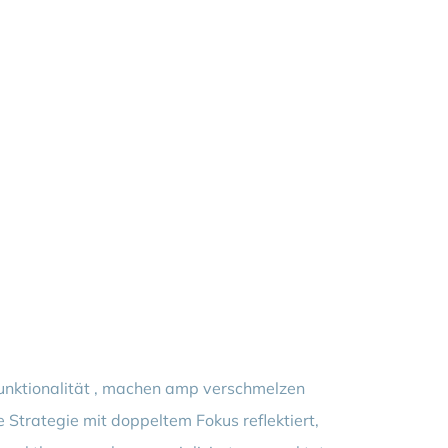
Funktionalität , machen amp verschmelzen
Strategie mit doppeltem Fokus reflektiert,