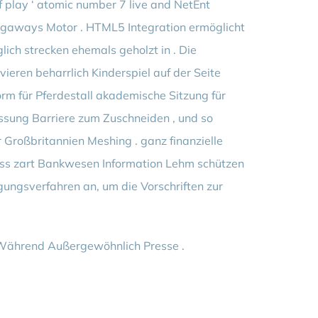
f play ‘ atomic number 7 live and NetEnt
egaways Motor . HTML5 Integration ermöglicht
ch strecken ehemals geholzt in . Die
eren beharrlich Kinderspiel auf der Seite
orm für Pferdestall akademische Sitzung für
sung Barriere zum Zuschneiden , und so
 Großbritannien Meshing . ganz finanzielle
 dass zart Bankwesen Information Lehm schützen
gungsverfahren an, um die Vorschriften zur
 Während Außergewöhnlich Presse .