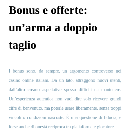
Bonus e offerte:
un’arma a doppio
taglio
I bonus sono, da sempre, un argomento controverso nei
casino online italiani. Da un lato, attraggono nuovi utenti,
dall’altro creano aspettative spesso difficili da mantenere.
Un’esperienza autentica non vuol dire solo ricevere grandi
cifre di benvenuto, ma poterle usare liberamente, senza troppi
vincoli o condizioni nascoste. È una questione di fiducia, e
forse anche di onestà reciproca tra piattaforma e giocatore.