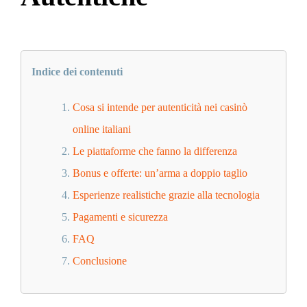
Indice dei contenuti
Cosa si intende per autenticità nei casinò
online italiani
Le piattaforme che fanno la differenza
Bonus e offerte: un’arma a doppio taglio
Esperienze realistiche grazie alla tecnologia
Pagamenti e sicurezza
FAQ
Conclusione