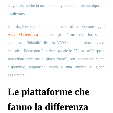
artigianali, anche in un mondo digitale dominato da algoritmi
e software.
Uno degli esempi che molti appassionati menzionano oggi è
Avia Masters casino
, una piattaforma che ha saputo
coniugare affidabilità, licenza ADM e un’atmosfera davvero
realistica. Forse non è perfetta (quale lo è?), ma offre quella
sensazione familiare di gioco “vero”, con un servizio clienti
disponibile, pagamenti rapidi e una libreria di giochi
aggiornata.
Le piattaforme che
fanno la differenza