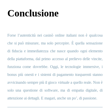
Conclusione
Forse l’autenticità nei casinò online italiani non è qualcosa
che si può misurare, ma solo percepire. È quella sensazione
di fiducia e immediatezza che nasce quando ogni elemento
della piattaforma, dal primo accesso al prelievo delle vincite,
funziona come dovrebbe. Oggi, le tecnologie immersive, i
bonus più onesti e i sistemi di pagamento trasparenti stanno
avvicinando sempre più il gioco virtuale a quello reale. Non è
solo una questione di software, ma di empatia digitale, di
attenzione ai dettagli. E magari, anche un po’, di passione.