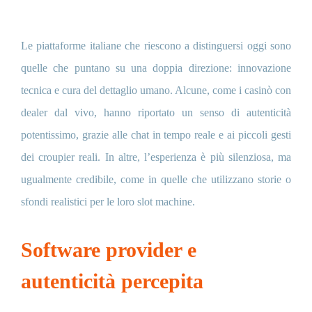
Le piattaforme italiane che riescono a distinguersi oggi sono
quelle che puntano su una doppia direzione: innovazione
tecnica e cura del dettaglio umano. Alcune, come i casinò con
dealer dal vivo, hanno riportato un senso di autenticità
potentissimo, grazie alle chat in tempo reale e ai piccoli gesti
dei croupier reali. In altre, l’esperienza è più silenziosa, ma
ugualmente credibile, come in quelle che utilizzano storie o
sfondi realistici per le loro slot machine.
Software provider e
autenticità percepita