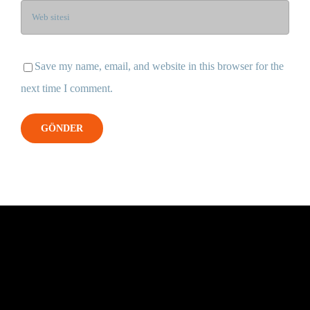
Save my name, email, and website in this browser for the
next time I comment.