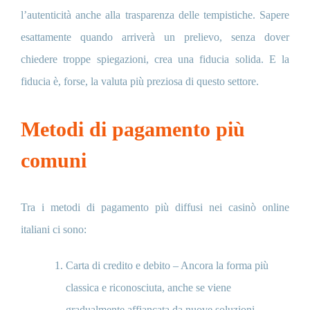
l’autenticità anche alla trasparenza delle tempistiche. Sapere
esattamente quando arriverà un prelievo, senza dover
chiedere troppe spiegazioni, crea una fiducia solida. E la
fiducia è, forse, la valuta più preziosa di questo settore.
Metodi di pagamento più
comuni
Tra i metodi di pagamento più diffusi nei casinò online
italiani ci sono:
Carta di credito e debito – Ancora la forma più
classica e riconosciuta, anche se viene
gradualmente affiancata da nuove soluzioni.