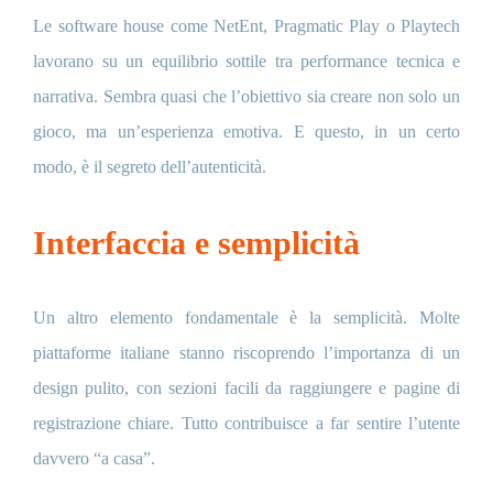
Le software house come NetEnt, Pragmatic Play o Playtech
lavorano su un equilibrio sottile tra performance tecnica e
narrativa. Sembra quasi che l’obiettivo sia creare non solo un
gioco, ma un’esperienza emotiva. E questo, in un certo
modo, è il segreto dell’autenticità.
Interfaccia e semplicità
Un altro elemento fondamentale è la semplicità. Molte
piattaforme italiane stanno riscoprendo l’importanza di un
design pulito, con sezioni facili da raggiungere e pagine di
registrazione chiare. Tutto contribuisce a far sentire l’utente
davvero “a casa”.