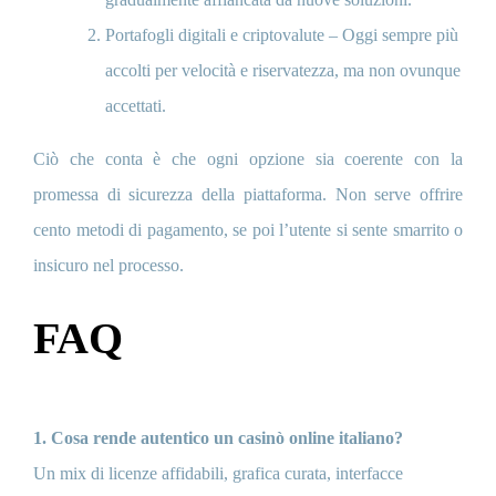
Portafogli digitali e criptovalute – Oggi sempre più
accolti per velocità e riservatezza, ma non ovunque
accettati.
Ciò che conta è che ogni opzione sia coerente con la
promessa di sicurezza della piattaforma. Non serve offrire
cento metodi di pagamento, se poi l’utente si sente smarrito o
insicuro nel processo.
FAQ
1. Cosa rende autentico un casinò online italiano?
Un mix di licenze affidabili, grafica curata, interfacce